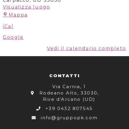
Carpacco
,
UD
33030
Visualizza luogo
Mappa
iCal
Google
Vedi il calendario completo
CONTATTI
Via Carnia, 1
Rodeano Alto, 33030,
Rive d'Arcano (UD)
+39 0432 807545
info@gruppopk.com