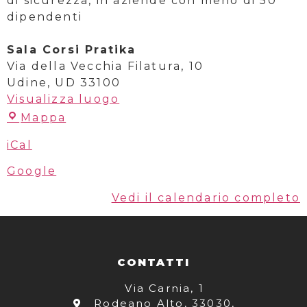
di sicurezza, in aziende con meno di 50
dipendenti
Sala Corsi Pratika
Via della Vecchia Filatura, 10
Udine
,
UD
33100
Visualizza luogo
Mappa
iCal
Google
Vedi il calendario completo
CONTATTI
Via Carnia, 1
Rodeano Alto, 33030,